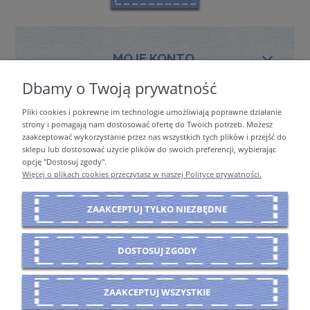
MOJE KONTO
Dbamy o Twoją prywatność
Pliki cookies i pokrewne im technologie umożliwiają poprawne działanie
PŁATNOŚCI I DOSTAWA
strony i pomagają nam dostosować ofertę do Twoich potrzeb. Możesz
zaakceptować wykorzystanie przez nas wszystkich tych plików i przejść do
sklepu lub dostosować użycie plików do swoich preferencji, wybierając
opcję "Dostosuj zgody".
INFORMACJE
Więcej o plikach cookies przeczytasz w naszej Polityce prywatności.
ZAAKCEPTUJ TYLKO NIEZBĘDNE
O NAS
DOSTOSUJ ZGODY
POKAŻ PEŁNĄ WERSJĘ STRONY
ZAAKCEPTUJ WSZYSTKIE
Sklep internetowy Shoper Premium