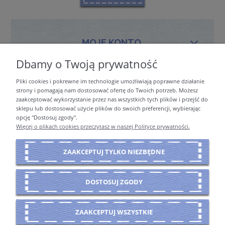
MOJE KONTO
Dbamy o Twoją prywatność
Pliki cookies i pokrewne im technologie umożliwiają poprawne działanie
PŁATNOŚCI I DOSTAWA
strony i pomagają nam dostosować ofertę do Twoich potrzeb. Możesz
zaakceptować wykorzystanie przez nas wszystkich tych plików i przejść do
sklepu lub dostosować użycie plików do swoich preferencji, wybierając
opcję "Dostosuj zgody".
INFORMACJE
Więcej o plikach cookies przeczytasz w naszej Polityce prywatności.
ZAAKCEPTUJ TYLKO NIEZBĘDNE
O NAS
DOSTOSUJ ZGODY
POKAŻ PEŁNĄ WERSJĘ STRONY
ZAAKCEPTUJ WSZYSTKIE
Sklep internetowy Shoper Premium