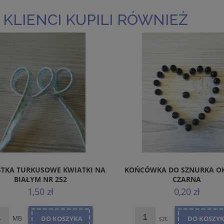
 KLIENCI KUPILI RÓWNIEŻ
TKA TURKUSOWE KWIATKI NA
KOŃCÓWKA DO SZNURKA O
BIAŁYM NR 252
CZARNA
1,50 zł
0,20 zł
MB
DO KOSZYKA
szt.
DO KOSZY