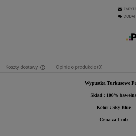
ZAPYT
DODAJ 
Koszty dostawy
Opinie o produkcie (0)
Cena nie zawiera ewentualnych kosztów
Wypustka
Turkusowe Pa
płatności
Skład : 100% bawełn
Kolor : Sky Blue
Cena za 1 mb