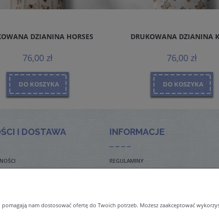
OWANA DZIANINA HORSES
DRUKOWANA DZIANINA 
76,00 zł
76,00 zł
DO KOSZYKA
DO KOSZYKA
ŚCI I DOSTAWA
INFORMACJE
NOŚCI
REGULAMINY
TO ZADAWANE PYTANIA
POLITYKA PRYWATNOŚCI
TAWY
ZWROTY I REKLAMACJE
 i pomagają nam dostosować ofertę do Twoich potrzeb. Możesz zaakceptować wykorzysta
NAL ORDERS & SHIPMENT