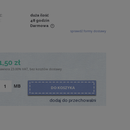
ć:
duża ilość
:
48 godzin
Darmowa
sprawdź formy dostawy
wiera ewentualnych
tności
1,50 zł
zawiera 23.00% VAT, bez kosztów dostawy
MB
DO KOSZYKA
dodaj do przechowalni