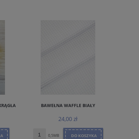
KRĄGŁA
BAWEŁNA WAFFLE BIAŁY
POLIES
24,00 zł
KA
0,5MB
DO KOSZYKA