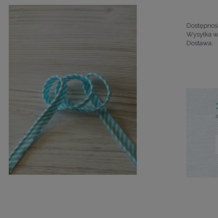
Dostępnoś
Wysyłka w
Dostawa:
Cena nie za
kosztów pła