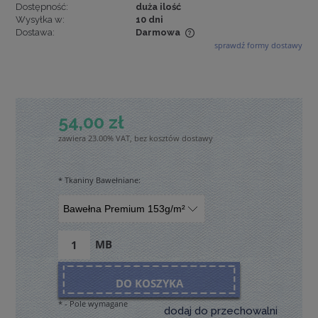
Dostępność:
duża ilość
Wysyłka w:
10 dni
Dostawa:
Darmowa
sprawdź formy dostawy
Cena nie zawiera ewentualnych kosztów płatności
54,00 zł
zawiera 23.00% VAT, bez kosztów dostawy
*
Tkaniny Bawełniane:
MB
DO KOSZYKA
*
- Pole wymagane
dodaj do przechowalni