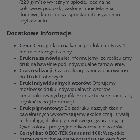
(220 g/m²) o wyraźnym splocie. Idealna na
pokrowce, poduszki, zasłony i inne tekstylia
domowe, które muszą sprostać intensywnemu
użytkowaniu.
Dodatkowe informacje:
Cena:
Cena podana na karcie produktu dotyczy 1
metra bieżącego tkaniny.
Druk na zamówienie:
Informujemy, że realizujemy
druk na bawełnie pod indywidualne zamówienie.
Czas realizacji:
Czas realizacji zamówienia wynosi
do 10 dni roboczych.
Druk indywidualnych wzorów:
Oferujemy
możliwość druku indywidualnych wzorów i
personalizowanych grafik. Skontaktuj się z nami, aby
uzyskać więcej informacji.
Druk pigmentowy:
Do zadruku naszych tkanin
bawełnianych wykorzystujemy ekologiczną i trwałą
technologię druku pigmentowego, gwarantującą
żywe kolory i precyzyjne odwzorowanie wzorów.
Certyfikat OEKO-TEX Standard 100:
Wszystkie
nasze tkaniny bawełniane posiadają ten certyfikat,