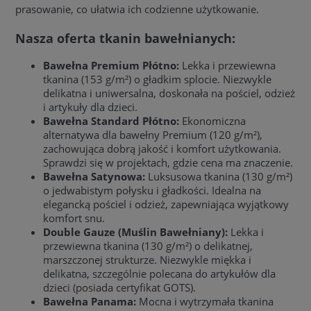
prasowanie, co ułatwia ich codzienne użytkowanie.
Nasza oferta tkanin bawełnianych:
Bawełna Premium Płótno:
Lekka i przewiewna
tkanina (153 g/m²) o gładkim splocie. Niezwykle
delikatna i uniwersalna, doskonała na pościel, odzież
i artykuły dla dzieci.
Bawełna Standard Płótno:
Ekonomiczna
alternatywa dla bawełny Premium (120 g/m²),
zachowująca dobrą jakość i komfort użytkowania.
Sprawdzi się w projektach, gdzie cena ma znaczenie.
Bawełna Satynowa:
Luksusowa tkanina (130 g/m²)
o jedwabistym połysku i gładkości. Idealna na
elegancką pościel i odzież, zapewniająca wyjątkowy
komfort snu.
Double Gauze (Muślin Bawełniany):
Lekka i
przewiewna tkanina (130 g/m²) o delikatnej,
marszczonej strukturze. Niezwykle miękka i
delikatna, szczególnie polecana do artykułów dla
dzieci (posiada certyfikat GOTS).
Bawełna Panama:
Mocna i wytrzymała tkanina