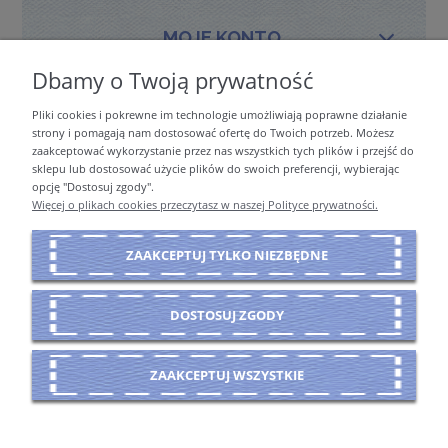
MOJE KONTO
Dbamy o Twoją prywatność
Pliki cookies i pokrewne im technologie umożliwiają poprawne działanie
PŁATNOŚCI I DOSTAWA
strony i pomagają nam dostosować ofertę do Twoich potrzeb. Możesz
zaakceptować wykorzystanie przez nas wszystkich tych plików i przejść do
sklepu lub dostosować użycie plików do swoich preferencji, wybierając
opcję "Dostosuj zgody".
INFORMACJE
Więcej o plikach cookies przeczytasz w naszej Polityce prywatności.
ZAAKCEPTUJ TYLKO NIEZBĘDNE
O NAS
DOSTOSUJ ZGODY
POKAŻ PEŁNĄ WERSJĘ STRONY
ZAAKCEPTUJ WSZYSTKIE
Sklep internetowy Shoper Premium