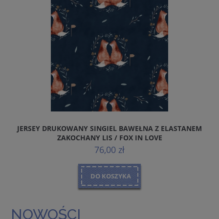
JERSEY DRUKOWANY SINGIEL BAWEŁNA Z ELASTANEM
J
ZAKOCHANY LIS / FOX IN LOVE
76,00 zł
DO KOSZYKA
NOWOŚCI