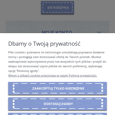
DO KOSZYKA
MOJE KONTO
Dbamy o Twoją prywatność
Pliki cookies i pokrewne im technologie umożliwiają poprawne działanie
PŁATNOŚCI I DOSTAWA
strony i pomagają nam dostosować ofertę do Twoich potrzeb. Możesz
zaakceptować wykorzystanie przez nas wszystkich tych plików i przejść do
sklepu lub dostosować użycie plików do swoich preferencji, wybierając
opcję "Dostosuj zgody".
INFORMACJE
Więcej o plikach cookies przeczytasz w naszej Polityce prywatności.
ZAAKCEPTUJ TYLKO NIEZBĘDNE
O NAS
DOSTOSUJ ZGODY
POKAŻ PEŁNĄ WERSJĘ STRONY