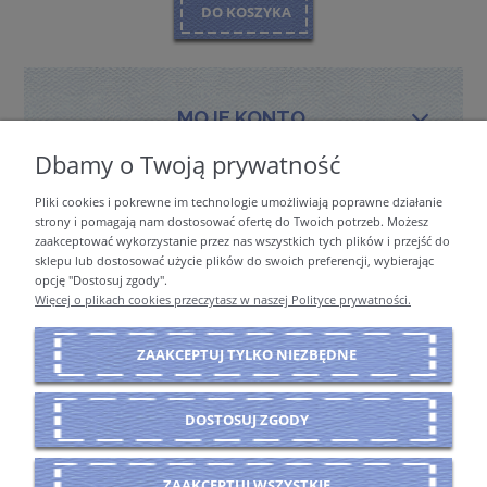
DO KOSZYKA
MOJE KONTO
Dbamy o Twoją prywatność
Pliki cookies i pokrewne im technologie umożliwiają poprawne działanie
PŁATNOŚCI I DOSTAWA
strony i pomagają nam dostosować ofertę do Twoich potrzeb. Możesz
zaakceptować wykorzystanie przez nas wszystkich tych plików i przejść do
sklepu lub dostosować użycie plików do swoich preferencji, wybierając
opcję "Dostosuj zgody".
INFORMACJE
Więcej o plikach cookies przeczytasz w naszej Polityce prywatności.
ZAAKCEPTUJ TYLKO NIEZBĘDNE
O NAS
DOSTOSUJ ZGODY
POKAŻ PEŁNĄ WERSJĘ STRONY
ZAAKCEPTUJ WSZYSTKIE