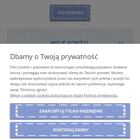
DO KOSZYKA
MOJE KONTO
Dbamy o Twoją prywatność
Pliki cookies i pokrewne im technologie umożliwiają poprawne działanie
PŁATNOŚCI I DOSTAWA
strony i pomagają nam dostosować ofertę do Twoich potrzeb. Możesz
zaakceptować wykorzystanie przez nas wszystkich tych plików i przejść do
sklepu lub dostosować użycie plików do swoich preferencji, wybierając
opcję "Dostosuj zgody".
INFORMACJE
Więcej o plikach cookies przeczytasz w naszej Polityce prywatności.
ZAAKCEPTUJ TYLKO NIEZBĘDNE
O NAS
DOSTOSUJ ZGODY
POKAŻ PEŁNĄ WERSJĘ STRONY