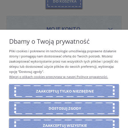
DO KOSZYKA
MOJE KONTO
Dbamy o Twoją prywatność
Pliki cookies i pokrewne im technologie umożliwiają poprawne działanie
PŁATNOŚCI I DOSTAWA
strony i pomagają nam dostosować ofertę do Twoich potrzeb. Możesz
zaakceptować wykorzystanie przez nas wszystkich tych plików i przejść do
sklepu lub dostosować użycie plików do swoich preferencji, wybierając
opcję "Dostosuj zgody".
INFORMACJE
Więcej o plikach cookies przeczytasz w naszej Polityce prywatności.
ZAAKCEPTUJ TYLKO NIEZBĘDNE
O NAS
DOSTOSUJ ZGODY
POKAŻ PEŁNĄ WERSJĘ STRONY
ZAAKCEPTUJ WSZYSTKIE
Sklep internetowy Shoper Premium