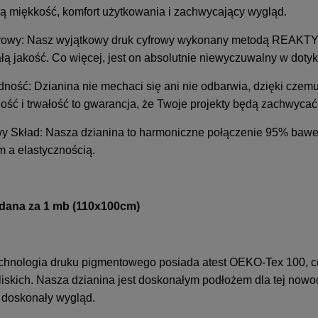
ą miękkość, komfort użytkowania i zachwycający wygląd.
frowy: Nasz wyjątkowy druk cyfrowy wykonany metodą REAK
ałą jakość. Co więcej, jest on absolutnie niewyczuwalny w dot
ność: Dzianina nie mechaci się ani nie odbarwia, dzięki czemu
ość i trwałość to gwarancja, że Twoje projekty będą zachwycać 
y Skład: Nasza dzianina to harmoniczne połączenie 95% bawełn
m a elastycznością.
dana za 1 mb (110x100cm)
chnologia druku pigmentowego posiada atest OEKO-Tex 100, co
liskich. Nasza dzianina jest doskonałym podłożem dla tej nowo
i doskonały wygląd.