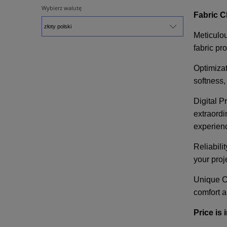
Wybierz walutę
Fabric C
Meticulou
fabric pr
Optimizat
softness,
Digital P
extraordi
experien
Reliabilit
your proj
Unique Co
comfort an
Price is