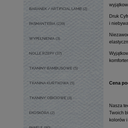
wyjątkow
(2)
BARANEK / ARTIFICIAL LAMB
Druk Cy
(239)
i niebyw
PASMANTERIA
Niezawod
(3)
WYPEŁNIENIA
elastyczn
(37)
Wyjątkow
NOLLE RZEPY
komforte
(5)
TKANINY BAMBUSOWE
(5)
Cena po
TKANINA KURTKOWA
(3)
TKANINY OBICIOWE
Nasza te
(2)
Twoich b
EKOSKÓRA
kolorów 
(90)
PANELE