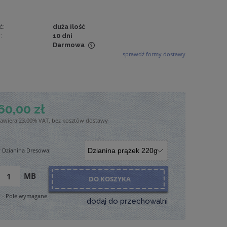
ć:
duża ilość
:
10 dni
Darmowa
sprawdź formy dostawy
wiera ewentualnych
tności
60,00 zł
zawiera 23.00% VAT, bez kosztów dostawy
*
Dzianina Dresowa:
MB
DO KOSZYKA
*
- Pole wymagane
dodaj do przechowalni