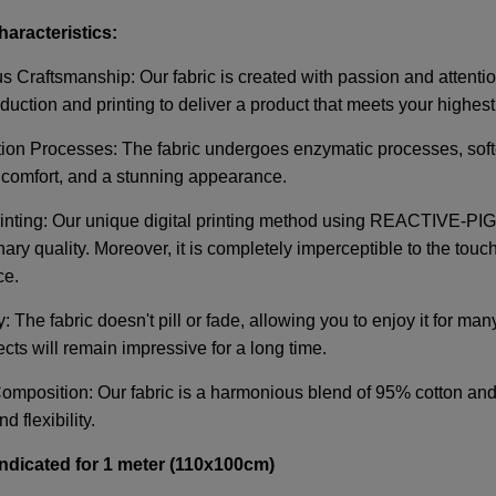
haracteristics:
s Craftsmanship: Our fabric is created with passion and attentio
oduction and printing to deliver a product that meets your highes
ion Processes: The fabric undergoes enzymatic processes, softe
 comfort, and a stunning appearance.
rinting: Our unique digital printing method using REACTIVE-PI
nary quality. Moreover, it is completely imperceptible to the tou
ce.
y: The fabric doesn't pill or fade, allowing you to enjoy it for man
ects will remain impressive for a long time.
mposition: Our fabric is a harmonious blend of 95% cotton and
d flexibility.
 indicated for 1 meter (110x100cm)