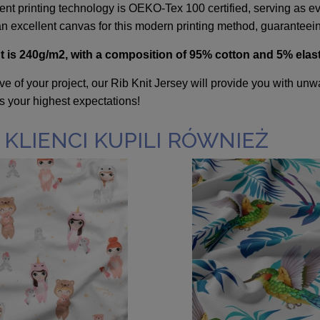
nt printing technology is OEKO-Tex 100 certified, serving as evi
 an excellent canvas for this modern printing method, guarantee
ht is 240g/m2, with a composition of 95% cotton and 5% elas
ive of your project, our Rib Knit Jersey will provide you with unw
s your highest expectations!
 KLIENCI KUPILI RÓWNIEŻ