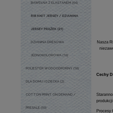
(64)
BAWEŁNA Z ELASTANEM
RIB KNIT JERSEY / DZIANINA
(21)
JERSEY PRĄŻEK
Nasza Ri
DZIANINA DRESOWA
niezawo
(16)
JEDNOKOLOROWA
(58)
POLIESTER WODOODPORNY
Cechy D
(2)
DLA DOMU I DZIECKA
Staranno
COTTON PRINT ON DEMAND /
produkcji
(93)
PRESALE
Procesy 