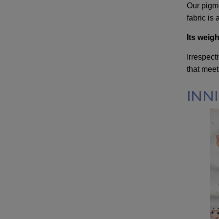
Our pigme
fabric is
Its weig
Irrespect
that meet
INNI