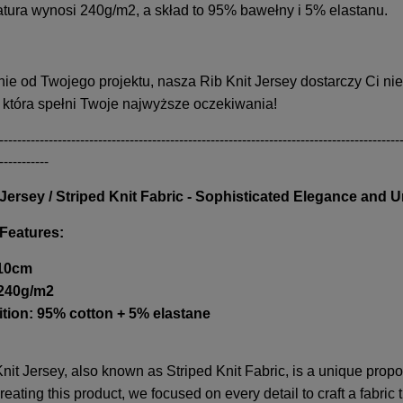
atura wynosi 240g/m2, a skład to 95% bawełny i 5% elastanu.
nie od Twojego projektu, nasza Rib Knit Jersey dostarczy Ci n
 która spełni Twoje najwyższe oczekiwania!
-----------------------------------------------------------------------------------------
-----------
 Jersey / Striped Knit Fabric - Sophisticated Elegance and U
Features:
110cm
 240g/m2
ion: 95% cotton + 5% elastane
nit Jersey, also known as Striped Knit Fabric, is a unique propos
Creating this product, we focused on every detail to craft a fabric 