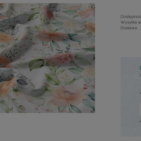
Dostępnoś
Wysyłka w
Dostawa:
Cena nie za
kosztów pła