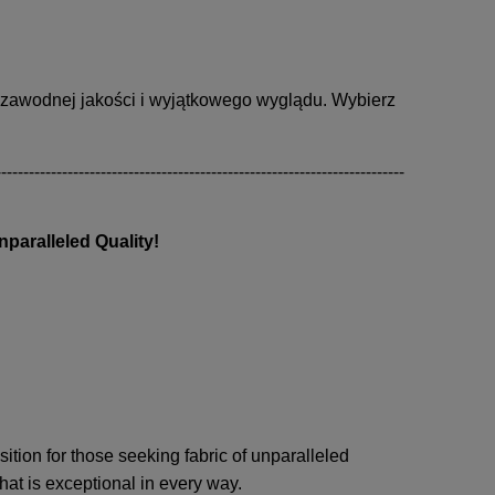
iezawodnej jakości i wyjątkowego wyglądu. Wybierz
--------------------------------------------------------------------------
nparalleled Quality!
ition for those seeking fabric of unparalleled
that is exceptional in every way.