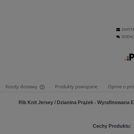
ZAPYT
DODAJ 
Koszty dostawy
Produkty powiązane
Opinie o pro
Cena nie zawiera ewentualnych kosztów
Rib Knit Jersey / Dzianina Prążek - Wyrafinowana 
płatności
Cechy Produktu: