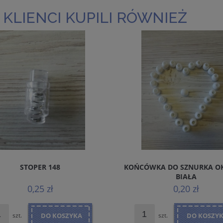
 KLIENCI KUPILI RÓWNIEŻ
STOPER 148
KOŃCÓWKA DO SZNURKA O
BIAŁA
0,25 zł
0,20 zł
szt.
DO KOSZYKA
szt.
DO KOSZY