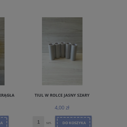
KRĄGŁA
TIUL W ROLCE JASNY SZARY
TKANINA 
4,00 zł
KA
szt.
DO KOSZYKA