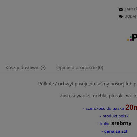
ZAPYT
DODAJ 
Koszty dostawy
Opinie o produkcie (0)
Półkole / uchwyt pasuje do taśmy nośnej lub 
Cena nie zawiera ewentualnych kosztów
płatności
Zastosowanie: torebki, plecaki, worki
20
- szerokość do paska
- produkt polski
srebrny
- kolor
- cena za szt