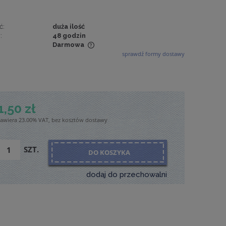
ć:
duża ilość
:
48 godzin
Darmowa
sprawdź formy dostawy
wiera ewentualnych
tności
1,50 zł
zawiera 23.00% VAT, bez kosztów dostawy
SZT.
DO KOSZYKA
dodaj do przechowalni