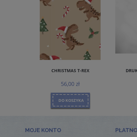
REMIUM
CHRISTMAS T-REX
DRUK
MALS
56,00 zł
DO KOSZYKA
MOJE KONTO
PŁATNO