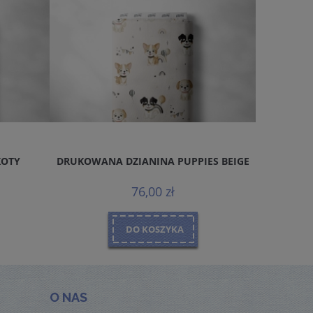
KOTY
DRUKOWANA DZIANINA PUPPIES BEIGE
DRUKOWA
76,00 zł
DO KOSZYKA
O NAS