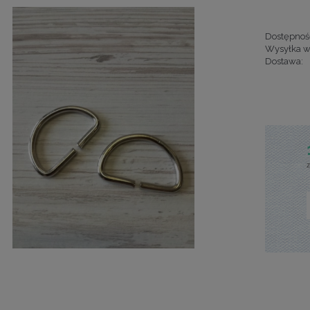
Dostępnoś
Wysyłka w
Dostawa:
Cena nie za
kosztów pła