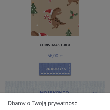
CHRISTMAS T-REX
56,00 zł
DO KOSZYKA
MOJE KONTO
Dbamy o Twoją prywatność