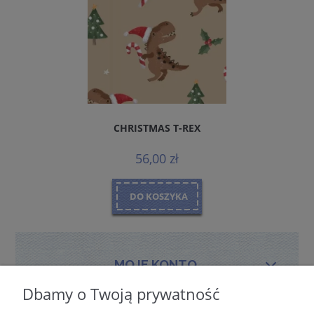
CHRISTMAS T-REX
56,00 zł
DO KOSZYKA
MOJE KONTO
Dbamy o Twoją prywatność