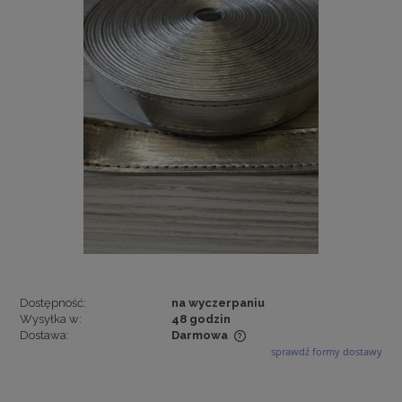
Dostępność:
na wyczerpaniu
Wysyłka w:
48 godzin
Dostawa:
Darmowa
sprawdź formy dostawy
Cena nie zawiera ewentualnych kosztów płatności