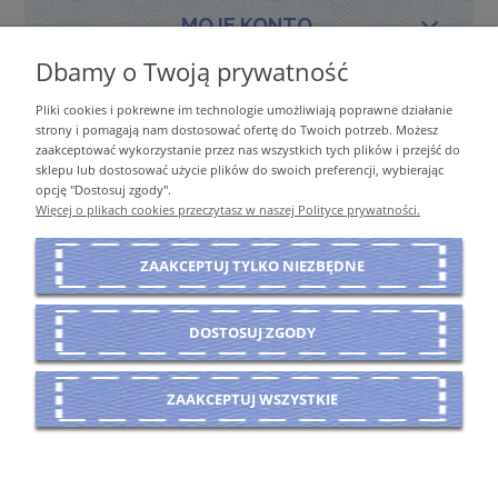
MOJE KONTO
Dbamy o Twoją prywatność
Pliki cookies i pokrewne im technologie umożliwiają poprawne działanie
PŁATNOŚCI I DOSTAWA
strony i pomagają nam dostosować ofertę do Twoich potrzeb. Możesz
zaakceptować wykorzystanie przez nas wszystkich tych plików i przejść do
sklepu lub dostosować użycie plików do swoich preferencji, wybierając
opcję "Dostosuj zgody".
INFORMACJE
Więcej o plikach cookies przeczytasz w naszej Polityce prywatności.
ZAAKCEPTUJ TYLKO NIEZBĘDNE
O NAS
DOSTOSUJ ZGODY
POKAŻ PEŁNĄ WERSJĘ STRONY
ZAAKCEPTUJ WSZYSTKIE
Sklep internetowy Shoper Premium