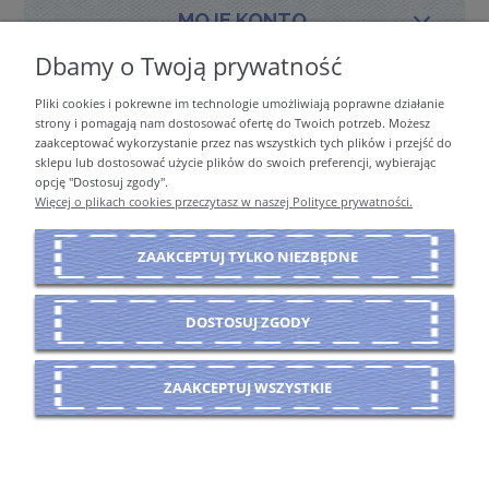
MOJE KONTO
Dbamy o Twoją prywatność
Pliki cookies i pokrewne im technologie umożliwiają poprawne działanie
PŁATNOŚCI I DOSTAWA
strony i pomagają nam dostosować ofertę do Twoich potrzeb. Możesz
zaakceptować wykorzystanie przez nas wszystkich tych plików i przejść do
sklepu lub dostosować użycie plików do swoich preferencji, wybierając
opcję "Dostosuj zgody".
INFORMACJE
Więcej o plikach cookies przeczytasz w naszej Polityce prywatności.
ZAAKCEPTUJ TYLKO NIEZBĘDNE
O NAS
DOSTOSUJ ZGODY
POKAŻ PEŁNĄ WERSJĘ STRONY
ZAAKCEPTUJ WSZYSTKIE
Sklep internetowy Shoper Premium