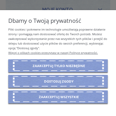
MOJE KONTO
Dbamy o Twoją prywatność
Pliki cookies i pokrewne im technologie umożliwiają poprawne działanie
PŁATNOŚCI I DOSTAWA
strony i pomagają nam dostosować ofertę do Twoich potrzeb. Możesz
zaakceptować wykorzystanie przez nas wszystkich tych plików i przejść do
sklepu lub dostosować użycie plików do swoich preferencji, wybierając
opcję "Dostosuj zgody".
INFORMACJE
Więcej o plikach cookies przeczytasz w naszej Polityce prywatności.
ZAAKCEPTUJ TYLKO NIEZBĘDNE
O NAS
DOSTOSUJ ZGODY
POKAŻ PEŁNĄ WERSJĘ STRONY
ZAAKCEPTUJ WSZYSTKIE
Sklep internetowy Shoper Premium