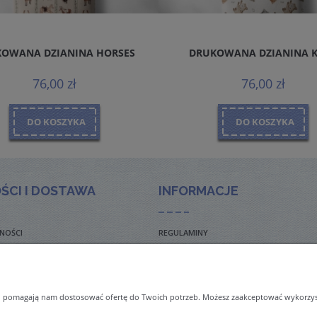
OWANA DZIANINA HORSES
DRUKOWANA DZIANINA 
76,00 zł
76,00 zł
DO KOSZYKA
DO KOSZYKA
ŚCI I DOSTAWA
INFORMACJE
NOŚCI
REGULAMINY
TO ZADAWANE PYTANIA
POLITYKA PRYWATNOŚCI
TAWY
ZWROTY I REKLAMACJE
 i pomagają nam dostosować ofertę do Twoich potrzeb. Możesz zaakceptować wykorzysta
NAL ORDERS & SHIPMENT