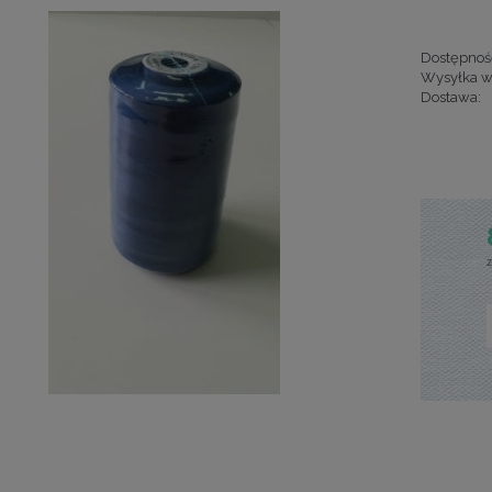
Dostępnoś
Wysyłka w
Dostawa:
Cena nie za
kosztów pła