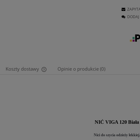
ZAPYT
DODAJ 
Koszty dostawy
Opinie o produkcie (0)
Cena nie zawiera ewentualnych kosztów
płatności
NIĆ VIGA 120 Biała
Nici do szycia odzieży lekkiej