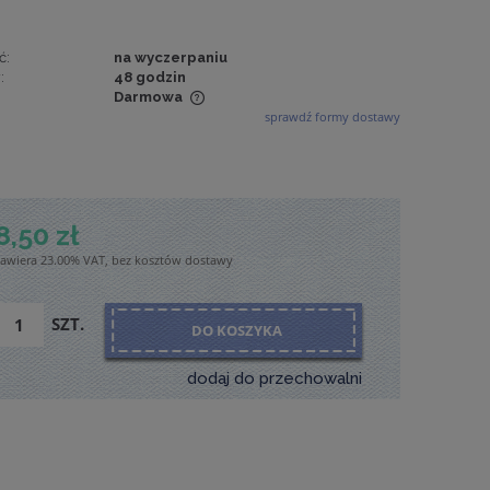
ć:
na wyczerpaniu
:
48 godzin
Darmowa
sprawdź formy dostawy
wiera ewentualnych
tności
8,50 zł
zawiera 23.00% VAT, bez kosztów dostawy
SZT.
DO KOSZYKA
dodaj do przechowalni