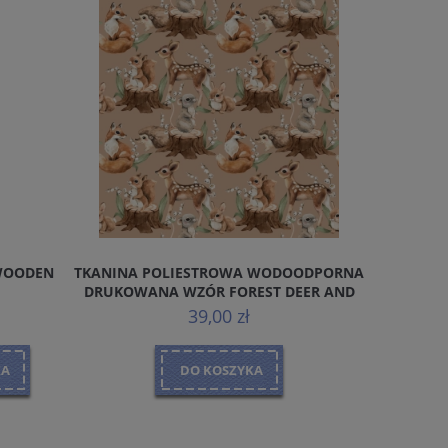
WOODEN
TKANINA POLIESTROWA WODOODPORNA
PANEL N
DRUKOWANA WZÓR FOREST DEER AND
HEDGEHOG
39,00 zł
KA
DO KOSZYKA