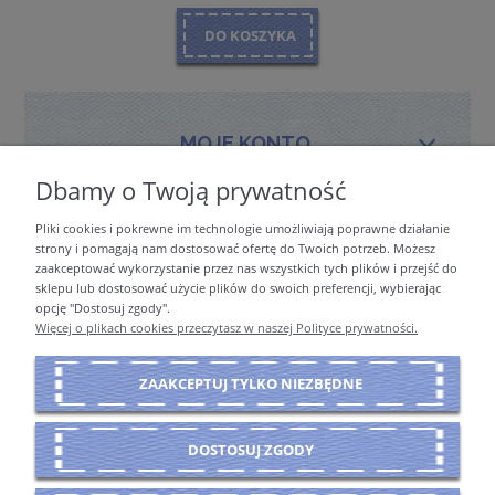
DO KOSZYKA
MOJE KONTO
Dbamy o Twoją prywatność
Pliki cookies i pokrewne im technologie umożliwiają poprawne działanie
PŁATNOŚCI I DOSTAWA
strony i pomagają nam dostosować ofertę do Twoich potrzeb. Możesz
zaakceptować wykorzystanie przez nas wszystkich tych plików i przejść do
sklepu lub dostosować użycie plików do swoich preferencji, wybierając
opcję "Dostosuj zgody".
INFORMACJE
Więcej o plikach cookies przeczytasz w naszej Polityce prywatności.
ZAAKCEPTUJ TYLKO NIEZBĘDNE
O NAS
DOSTOSUJ ZGODY
POKAŻ PEŁNĄ WERSJĘ STRONY