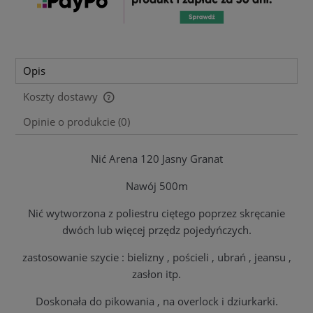
Opis
Koszty dostawy
Cena nie zawiera ewentualnych kosztów płatności
Opinie o produkcie (0)
Nić Arena 120 Jasny Granat
Nawój 500m
Nić wytworzona z poliestru ciętego poprzez skręcanie
dwóch lub więcej przędz pojedyńczych.
zastosowanie szycie : bielizny , pościeli , ubrań , jeansu ,
zasłon itp.
Doskonała do pikowania , na overlock i dziurkarki.