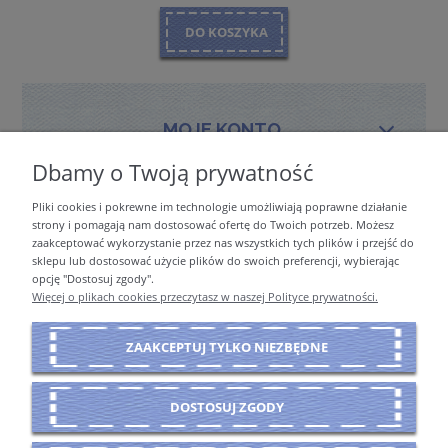
DO KOSZYKA
MOJE KONTO
Dbamy o Twoją prywatność
Pliki cookies i pokrewne im technologie umożliwiają poprawne działanie
PŁATNOŚCI I DOSTAWA
strony i pomagają nam dostosować ofertę do Twoich potrzeb. Możesz
zaakceptować wykorzystanie przez nas wszystkich tych plików i przejść do
sklepu lub dostosować użycie plików do swoich preferencji, wybierając
opcję "Dostosuj zgody".
INFORMACJE
Więcej o plikach cookies przeczytasz w naszej Polityce prywatności.
ZAAKCEPTUJ TYLKO NIEZBĘDNE
O NAS
DOSTOSUJ ZGODY
POKAŻ PEŁNĄ WERSJĘ STRONY