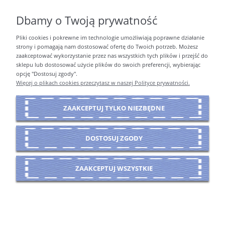
Dbamy o Twoją prywatność
Pliki cookies i pokrewne im technologie umożliwiają poprawne działanie
PŁATNOŚCI I DOSTAWA
strony i pomagają nam dostosować ofertę do Twoich potrzeb. Możesz
zaakceptować wykorzystanie przez nas wszystkich tych plików i przejść do
sklepu lub dostosować użycie plików do swoich preferencji, wybierając
opcję "Dostosuj zgody".
INFORMACJE
Więcej o plikach cookies przeczytasz w naszej Polityce prywatności.
ZAAKCEPTUJ TYLKO NIEZBĘDNE
O NAS
DOSTOSUJ ZGODY
POKAŻ PEŁNĄ WERSJĘ STRONY
ZAAKCEPTUJ WSZYSTKIE
Sklep internetowy Shoper Premium