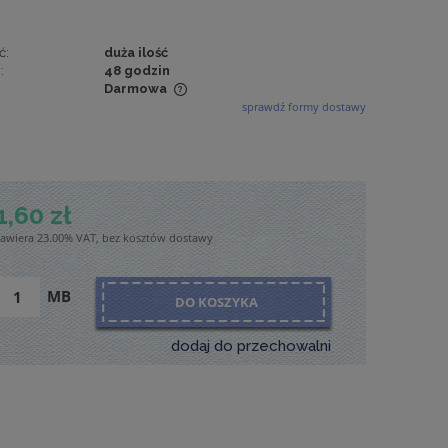
ć:
duża ilość
:
48 godzin
Darmowa
sprawdź formy dostawy
wiera ewentualnych
tności
1,60 zł
zawiera 23.00% VAT, bez kosztów dostawy
MB
DO KOSZYKA
dodaj do przechowalni