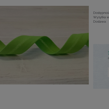
Dostępnoś
Wysyłka w
Dostawa:
Cena nie za
kosztów pła