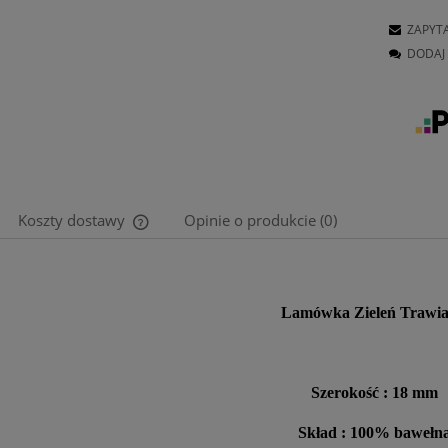
ZAPYT
DODAJ 
Koszty dostawy
Opinie o produkcie (0)
Cena nie zawiera ewentualnych kosztów
płatności
Lamówka Zieleń Trawia
Szerokość : 18 mm
Skład : 100% bawełn