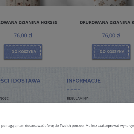
OWANA DZIANINA HORSES
DRUKOWANA DZIANINA 
76,00 zł
76,00 zł
DO KOSZYKA
DO KOSZYKA
ŚCI I DOSTAWA
INFORMACJE
NOŚCI
REGULAMINY
TO ZADAWANE PYTANIA
POLITYKA PRYWATNOŚCI
TAWY
ZWROTY I REKLAMACJE
 i pomagają nam dostosować ofertę do Twoich potrzeb. Możesz zaakceptować wykorzysta
NAL ORDERS & SHIPMENT