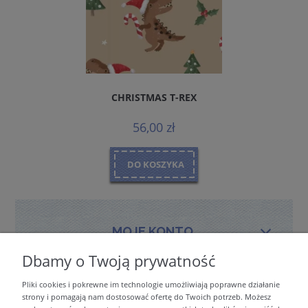
CHRISTMAS T-REX
56,00 zł
DO KOSZYKA
MOJE KONTO
Dbamy o Twoją prywatność
Pliki cookies i pokrewne im technologie umożliwiają poprawne działanie
PŁATNOŚCI I DOSTAWA
strony i pomagają nam dostosować ofertę do Twoich potrzeb. Możesz