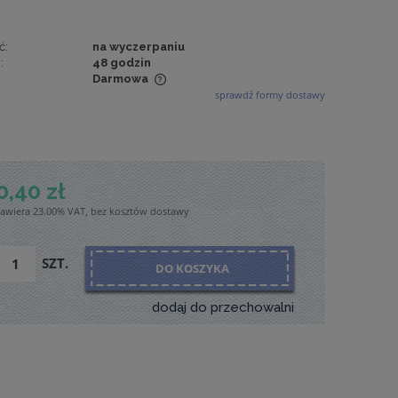
ć:
na wyczerpaniu
:
48 godzin
Darmowa
sprawdź formy dostawy
wiera ewentualnych
tności
0,40 zł
zawiera 23.00% VAT, bez kosztów dostawy
SZT.
DO KOSZYKA
dodaj do przechowalni