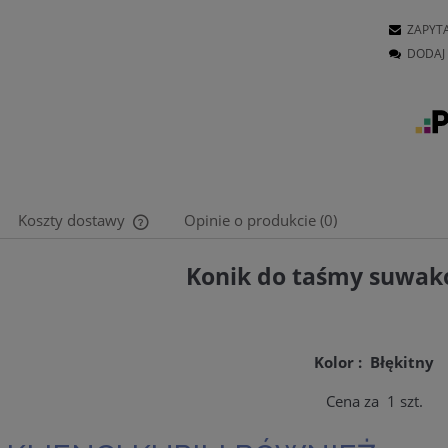
ZAPYT
DODAJ 
Koszty dostawy
Opinie o produkcie (0)
Konik do taśmy suwa
Cena nie zawiera ewentualnych kosztów
płatności
Kolor : Błękitny
Cena za 1 szt.