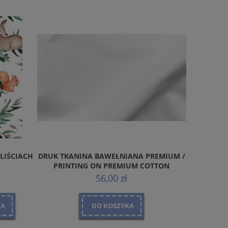
LIŚCIACH
DRUK TKANINA BAWEŁNIANA PREMIUM /
PĘTEL
PRINTING ON PREMIUM COTTON
56,00 zł
KA
DO KOSZYKA