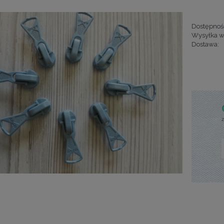
Dostępnoś
Wysyłka w
Dostawa:
Cena nie za
kosztów pła