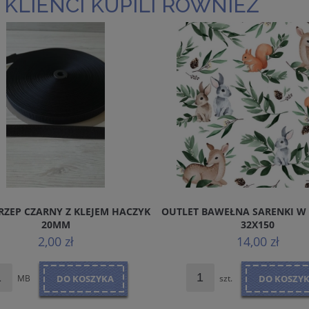
 KLIENCI KUPILI RÓWNIEŻ
RZEP CZARNY Z KLEJEM HACZYK
OUTLET BAWEŁNA SARENKI W 
20MM
32X150
2,00 zł
14,00 zł
MB
DO KOSZYKA
szt.
DO KOSZY