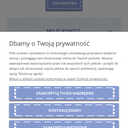
DO KOSZYKA
MOJE KONTO
Dbamy o Twoją prywatność
Pliki cookies i pokrewne im technologie umożliwiają poprawne działanie
PŁATNOŚCI I DOSTAWA
strony i pomagają nam dostosować ofertę do Twoich potrzeb. Możesz
zaakceptować wykorzystanie przez nas wszystkich tych plików i przejść do
sklepu lub dostosować użycie plików do swoich preferencji, wybierając
opcję "Dostosuj zgody".
INFORMACJE
Więcej o plikach cookies przeczytasz w naszej Polityce prywatności.
ZAAKCEPTUJ TYLKO NIEZBĘDNE
O NAS
DOSTOSUJ ZGODY
POKAŻ PEŁNĄ WERSJĘ STRONY
ZAAKCEPTUJ WSZYSTKIE