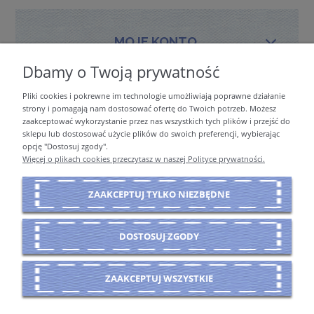
MOJE KONTO
Dbamy o Twoją prywatność
Pliki cookies i pokrewne im technologie umożliwiają poprawne działanie
PŁATNOŚCI I DOSTAWA
strony i pomagają nam dostosować ofertę do Twoich potrzeb. Możesz
zaakceptować wykorzystanie przez nas wszystkich tych plików i przejść do
sklepu lub dostosować użycie plików do swoich preferencji, wybierając
opcję "Dostosuj zgody".
INFORMACJE
Więcej o plikach cookies przeczytasz w naszej Polityce prywatności.
ZAAKCEPTUJ TYLKO NIEZBĘDNE
O NAS
DOSTOSUJ ZGODY
POKAŻ PEŁNĄ WERSJĘ STRONY
ZAAKCEPTUJ WSZYSTKIE
Sklep internetowy Shoper Premium