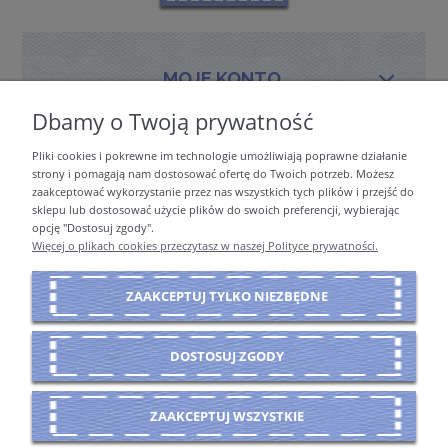
MOJE KONTO
Dbamy o Twoją prywatność
Pliki cookies i pokrewne im technologie umożliwiają poprawne działanie
PŁATNOŚCI I DOSTAWA
strony i pomagają nam dostosować ofertę do Twoich potrzeb. Możesz
zaakceptować wykorzystanie przez nas wszystkich tych plików i przejść do
sklepu lub dostosować użycie plików do swoich preferencji, wybierając
opcję "Dostosuj zgody".
INFORMACJE
Więcej o plikach cookies przeczytasz w naszej Polityce prywatności.
ZAAKCEPTUJ TYLKO NIEZBĘDNE
O NAS
DOSTOSUJ ZGODY
POKAŻ PEŁNĄ WERSJĘ STRONY
ZAAKCEPTUJ WSZYSTKIE
Sklep internetowy Shoper Premium