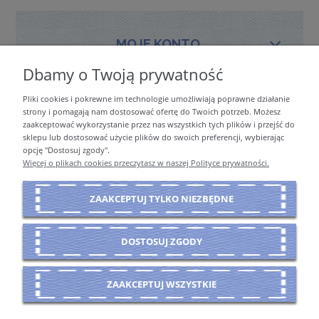
MOJE KONTO
Dbamy o Twoją prywatność
Pliki cookies i pokrewne im technologie umożliwiają poprawne działanie
PŁATNOŚCI I DOSTAWA
strony i pomagają nam dostosować ofertę do Twoich potrzeb. Możesz
zaakceptować wykorzystanie przez nas wszystkich tych plików i przejść do
sklepu lub dostosować użycie plików do swoich preferencji, wybierając
opcję "Dostosuj zgody".
INFORMACJE
Więcej o plikach cookies przeczytasz w naszej Polityce prywatności.
ZAAKCEPTUJ TYLKO NIEZBĘDNE
O NAS
DOSTOSUJ ZGODY
POKAŻ PEŁNĄ WERSJĘ STRONY
ZAAKCEPTUJ WSZYSTKIE
Sklep internetowy Shoper Premium