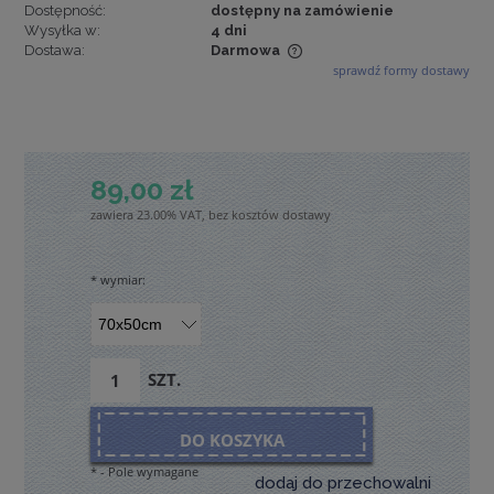
Dostępność:
dostępny na zamówienie
Wysyłka w:
4 dni
Dostawa:
Darmowa
sprawdź formy dostawy
Cena nie zawiera ewentualnych kosztów płatności
89,00 zł
zawiera 23.00% VAT, bez kosztów dostawy
*
wymiar:
SZT.
DO KOSZYKA
*
- Pole wymagane
dodaj do przechowalni