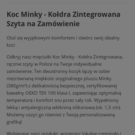
Koc Minky - Kołdra Zintegrowana
Szyta na Zamówienie
Otul się wyjątkowym komfortem i stwórz swój idealny
koc!
Odkryj nasz mięciutki Koc Minky - Kołdra Zintegrowana,
ręcznie szyty w Polsce na Twoje indywidualne
zamówienie. Ten dwustronny kocyk łączy w sobie
niezrównaną miękkość oryginalnego pluszu Minky
(380g/m²) z delikatnością bezpiecznej, certyfikowanej
bawełny OEKO TEX 100 klasa I, zapewniając optymalną
temperaturę i komfort snu przez cały rok. Wypełniony
lekką i antyalergiczną włókniną silikonową (ok. 1,5 cm).
Możemy uszyć go również z Twoją personalizowaną
grafiką!
Wybierając nasz produkt, wspierasz lokalne rzemiosło i