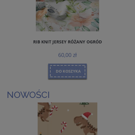
RIB KNIT JERSEY RÓŻANY OGRÓD
J
60,00 zł
DO KOSZYKA
NOWOŚCI