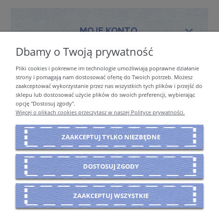
MOJE KONTO
Dbamy o Twoją prywatność
Pliki cookies i pokrewne im technologie umożliwiają poprawne działanie
PŁATNOŚCI I DOSTAWA
strony i pomagają nam dostosować ofertę do Twoich potrzeb. Możesz
zaakceptować wykorzystanie przez nas wszystkich tych plików i przejść do
sklepu lub dostosować użycie plików do swoich preferencji, wybierając
opcję "Dostosuj zgody".
INFORMACJE
Więcej o plikach cookies przeczytasz w naszej Polityce prywatności.
ZAAKCEPTUJ TYLKO NIEZBĘDNE
O NAS
DOSTOSUJ ZGODY
POKAŻ PEŁNĄ WERSJĘ STRONY
ZAAKCEPTUJ WSZYSTKIE
Sklep internetowy Shoper Premium