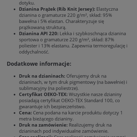
dotyku.
Dzianina Prążek (Rib Knit Jersey):
Elastyczna
dzianina o gramaturze 220 g/m², skład: 95%
bawełna i 5% elastan. Charakteryzuje się
prążkowaną strukturą.
Dzianina API 220:
Lekka i szybkoschnąca dzianina
sportowa o gramaturze 220 g/m², skład: 87%
poliester i 13% elastanu. Zapewnia termoregulację i
oddychalność.
Dodatkowe informacje:
Druk na dzianinach:
Oferujemy druk na
dzianinach, w tym druk pigmentowy (na bawełnie) i
sublimacyjny (na poliestrze).
Certyfikat OEKO-TEX:
Wszystkie nasze dzianiny
posiadają certyfikat OEKO-TEX Standard 100, co
gwarantuje ich bezpieczeństwo.
Cena:
Cena podana na karcie produktu dotyczy 1
metra bieżącego dzianiny.
Druk na zamówienie:
Realizujemy druk na
dzianinach pod indywidualne zamówienie.
Czas realizacji:
Czas realizacji zamówienia wynosi