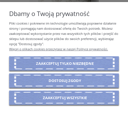
Dbamy o Twoją prywatność
Pliki cookies i pokrewne im technologie umożliwiają poprawne działanie
strony i pomagają nam dostosować ofertę do Twoich potrzeb. Możesz
zaakceptować wykorzystanie przez nas wszystkich tych plików i przejść do
sklepu lub dostosować użycie plików do swoich preferencji, wybierając
opcję "Dostosuj zgody".
TKANINA BAWEŁNIANA PREMIUM SKETCHY FOREST
Więcej o plikach cookies przeczytasz w naszej Polityce prywatności.
ANIMALS
54,00 zł
ZAAKCEPTUJ TYLKO NIEZBĘDNE
DO KOSZYKA
DOSTOSUJ ZGODY
ZAAKCEPTUJ WSZYSTKIE
MOJE KONTO
PŁATNOŚCI I DOSTAWA