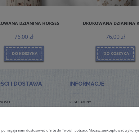
OWANA DZIANINA HORSES
DRUKOWANA DZIANINA 
76,00 zł
76,00 zł
DO KOSZYKA
DO KOSZYKA
ŚCI I DOSTAWA
INFORMACJE
NOŚCI
REGULAMINY
TO ZADAWANE PYTANIA
POLITYKA PRYWATNOŚCI
TAWY
ZWROTY I REKLAMACJE
 i pomagają nam dostosować ofertę do Twoich potrzeb. Możesz zaakceptować wykorzysta
NAL ORDERS & SHIPMENT