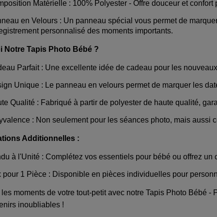
position Matérielle : 100% Polyester - Offre douceur et confort 
neau en Velours : Un panneau spécial vous permet de marquer la 
egistrement personnalisé des moments importants.
 Notre Tapis Photo Bébé ?
eau Parfait : Une excellente idée de cadeau pour les nouveaux
ign Unique : Le panneau en velours permet de marquer les dates
te Qualité : Fabriqué à partir de polyester de haute qualité, garant
yvalence : Non seulement pour les séances photo, mais aussi c
ations Additionnelles :
du à l'Unité : Complétez vos essentiels pour bébé ou offrez un
x pour 1 Pièce : Disponible en pièces individuelles pour personn
 les moments de votre tout-petit avec notre Tapis Photo Bébé 
nirs inoubliables !