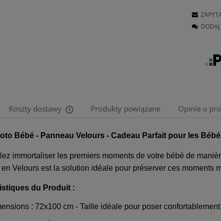
ZAPYT
DODAJ 
Koszty dostawy
Produkty powiązane
Opinie o pro
Cena nie zawiera ewentualnych kosztów
oto Bébé - Panneau Velours - Cadeau Parfait pour les Bébés
płatności
lez immortaliser les premiers moments de votre bébé de maniè
en Velours est la solution idéale pour préserver ces moments 
istiques du Produit :
ensions : 72x100 cm - Taille idéale pour poser confortablement