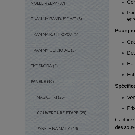
Com
(37)
NOLLE RZEPY
Pan
(5)
enr
TKANINY BAMBUSOWE
Pourquoi
(5)
TKANINA KURTKOWA
Cad
(3)
TKANINY OBICIOWE
Des
Hau
(2)
EKOSKÓRA
Pol
(90)
PANELE
Spécific
(25)
Ven
MASKOTKI
Pri
(23)
COUVERTURE ÉTAPE
Capturez
des souve
(19)
PANELE NA MATY