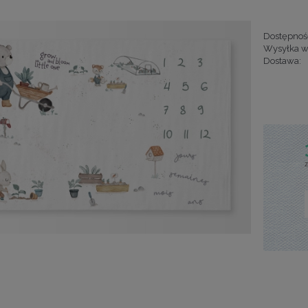
Dostępnoś
Wysyłka w
Dostawa:
Cena nie za
kosztów pła