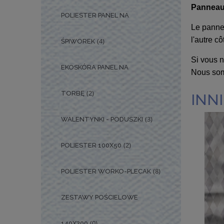
Panneau 
POLIESTER PANEL NA
Le pannea
l'autre cô
(4)
ŚPIWOREK
Si vous n
EKOSKÓRA PANEL NA
Nous somm
(2)
TORBĘ
INNI
(3)
WALENTYNKI - PODUSZKI
(2)
POLIESTER 100X50
(8)
POLIESTER WORKO-PLECAK
ZESTAWY POŚCIELOWE
(0)
140X200