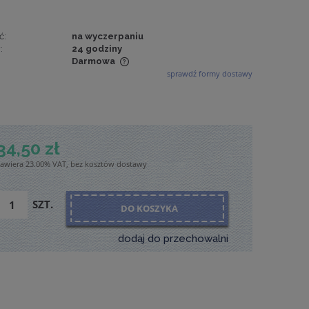
ć:
na wyczerpaniu
:
24 godziny
Darmowa
sprawdź formy dostawy
wiera ewentualnych
tności
34,50 zł
zawiera 23.00% VAT, bez kosztów dostawy
SZT.
DO KOSZYKA
dodaj do przechowalni