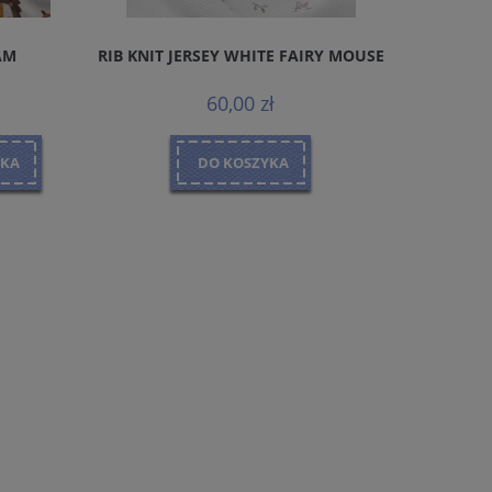
AM
RIB KNIT JERSEY WHITE FAIRY MOUSE
BAWE
60,00 zł
YKA
DO KOSZYKA