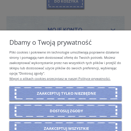
DO KOSZYKA
MOJE KONTO
Dbamy o Twoją prywatność
Pliki cookies i pokrewne im technologie umożliwiają poprawne działanie
PŁATNOŚCI I DOSTAWA
strony i pomagają nam dostosować ofertę do Twoich potrzeb. Możesz
zaakceptować wykorzystanie przez nas wszystkich tych plików i przejść do
sklepu lub dostosować użycie plików do swoich preferencji, wybierając
opcję "Dostosuj zgody".
INFORMACJE
Więcej o plikach cookies przeczytasz w naszej Polityce prywatności.
ZAAKCEPTUJ TYLKO NIEZBĘDNE
O NAS
DOSTOSUJ ZGODY
POKAŻ PEŁNĄ WERSJĘ STRONY
ZAAKCEPTUJ WSZYSTKIE
Sklep internetowy Shoper Premium