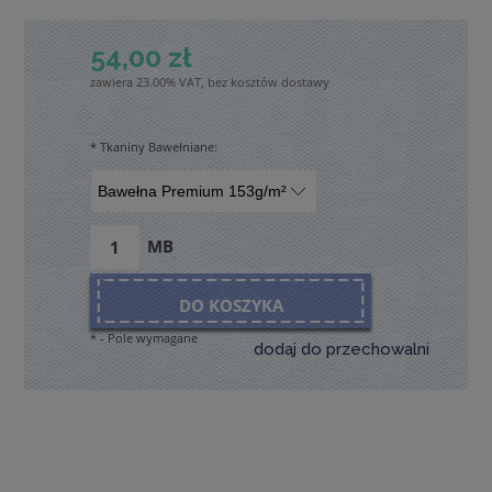
54,00 zł
zawiera 23.00% VAT, bez kosztów dostawy
*
Tkaniny Bawełniane:
MB
DO KOSZYKA
*
- Pole wymagane
dodaj do przechowalni