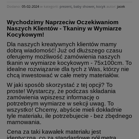
Dodano:
05-02-2024
w kategorii:
prezent
,
baby shower
,
kocyk
autor:
jacek
Wychodzimy Naprzeciw Oczekiwaniom
Naszych Klientów - Tkaniny w Wymiarze
Kocykowym!
Dla naszych kreatywnych klientów mamy
dobrą wiadomość! Już od dłuższego czasu
oferujemy możliwość zamówienia naszych
tkanin w wymiarze kocykowym - 75x100cm. To
idealne rozwiązanie dla tych z Was, którzy nie
chcą inwestować w całe metry materiałów.
W jaki sposób skorzystać z tej opcji? To
proste! Wystarczy, że podczas składania
zamówienia wpiszesz informację o
potrzebnym wymiarze w sekcji uwag. To
wszystko! Chcemy, abyście mieli dokładnie
tyle materiału, ile potrzebujecie - bez zbędnego
marnowania.
Cena za taki kawałek materiału jest
identyczna, co za standardowe pół metra.