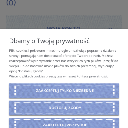
(0)
MOJE KONTO
Dbamy o Twoją prywatność
Pliki cookies i pokrewne im technologie umożliwiają poprawne działanie
PŁATNOŚCI I DOSTAWA
strony i pomagają nam dostosować ofertę do Twoich potrzeb. Możesz
zaakceptować wykorzystanie przez nas wszystkich tych plików i przejść do
sklepu lub dostosować użycie plików do swoich preferencji, wybierając
opcję "Dostosuj zgody".
INFORMACJE
Więcej o plikach cookies przeczytasz w naszej Polityce prywatności.
ZAAKCEPTUJ TYLKO NIEZBĘDNE
O NAS
DOSTOSUJ ZGODY
POKAŻ PEŁNĄ WERSJĘ STRONY
ZAAKCEPTUJ WSZYSTKIE
Sklep internetowy Shoper Premium