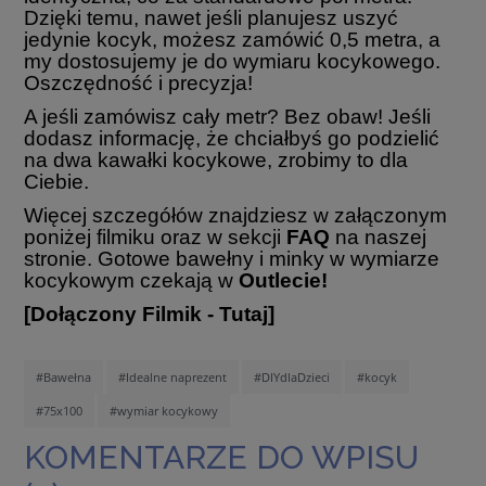
Dzięki temu, nawet jeśli planujesz uszyć
jedynie kocyk, możesz zamówić 0,5 metra, a
my dostosujemy je do wymiaru kocykowego.
Oszczędność i precyzja!
A jeśli zamówisz cały metr? Bez obaw! Jeśli
dodasz informację, że chciałbyś go podzielić
na dwa kawałki kocykowe, zrobimy to dla
Ciebie.
Więcej szczegółów znajdziesz w załączonym
poniżej filmiku oraz w sekcji
FAQ
na naszej
stronie. Gotowe bawełny i minky w wymiarze
kocykowym czekają w
Outlecie
!
[Dołączony Filmik - Tutaj]
#Bawełna
#Idealne naprezent
#DIYdlaDzieci
#kocyk
#75x100
#wymiar kocykowy
KOMENTARZE DO WPISU