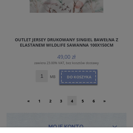
OUTLET JERSEY DRUKOWANY SINGIEL BAWEŁNA Z
ELASTANEM WILDLIFE SAWANNA 100X150CM
DROBNY WZOR
49,00 zł
zawiera 23.00% VAT, bez kosztów dostawy
MB
DO KOSZYKA
«
1
2
3
4
5
6
»
MOJE KONTO