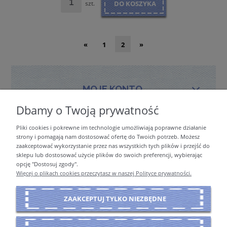
szt.
DO KOSZYKA
«
1
2
»
MOJE KONTO
Dbamy o Twoją prywatność
Pliki cookies i pokrewne im technologie umożliwiają poprawne działanie
PŁATNOŚCI I DOSTAWA
strony i pomagają nam dostosować ofertę do Twoich potrzeb. Możesz
zaakceptować wykorzystanie przez nas wszystkich tych plików i przejść do
sklepu lub dostosować użycie plików do swoich preferencji, wybierając
opcję "Dostosuj zgody".
INFORMACJE
Więcej o plikach cookies przeczytasz w naszej Polityce prywatności.
ZAAKCEPTUJ TYLKO NIEZBĘDNE
O NAS