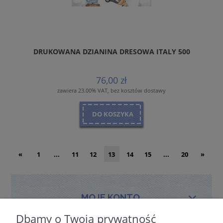
DRUKOWANA DZIANINA DRESOWA ITALY 500
76,00 zł
zawiera 23.00% VAT, bez kosztów dostawy
DO KOSZYKA
«
1
...
11
12
13
14
15
...
20
»
MOJE KONTO
Dbamy o Twoją prywatność