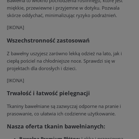
Bawełna to włókno pochodzenia roślinnego, które jest
miękkie, przewiewne i przyjemne w dotyku. Pozwala
skórze oddychać, minimalizując ryzyko podrażnień.
[IKONA]
Wszechstronność zastosowań
Z bawełny uszyjesz zarówno lekką odzież na lato, jak i
ciepłą pościel na chłodniejsze noce. Sprawdzi się w
projektach dla dorosłych i dzieci.
[IKONA]
Trwałość i łatwość pielęgnacji
Tkaniny bawełniane są zazwyczaj odporne na pranie i
prasowanie, co ułatwia ich codzienne użytkowanie.
Nasza oferta tkanin bawełnianych:
Bawełna Premium Płótno:
Lekka i przewiewna