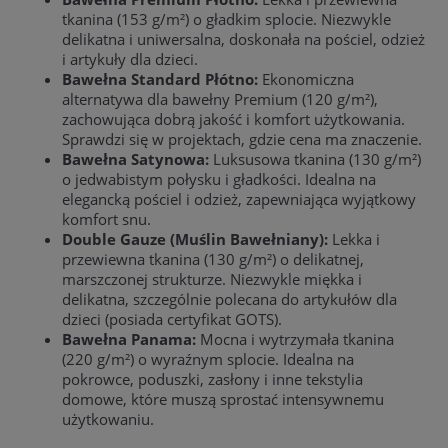
tkanina (153 g/m²) o gładkim splocie. Niezwykle
delikatna i uniwersalna, doskonała na pościel, odzież
i artykuły dla dzieci.
Bawełna Standard Płótno:
Ekonomiczna
alternatywa dla bawełny Premium (120 g/m²),
zachowująca dobrą jakość i komfort użytkowania.
Sprawdzi się w projektach, gdzie cena ma znaczenie.
Bawełna Satynowa:
Luksusowa tkanina (130 g/m²)
o jedwabistym połysku i gładkości. Idealna na
elegancką pościel i odzież, zapewniająca wyjątkowy
komfort snu.
Double Gauze (Muślin Bawełniany):
Lekka i
przewiewna tkanina (130 g/m²) o delikatnej,
marszczonej strukturze. Niezwykle miękka i
delikatna, szczególnie polecana do artykułów dla
dzieci (posiada certyfikat GOTS).
Bawełna Panama:
Mocna i wytrzymała tkanina
(220 g/m²) o wyraźnym splocie. Idealna na
pokrowce, poduszki, zasłony i inne tekstylia
domowe, które muszą sprostać intensywnemu
użytkowaniu.