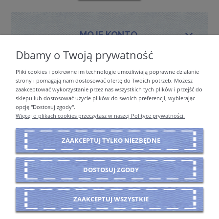
MOJE KONTO
Dbamy o Twoją prywatność
Pliki cookies i pokrewne im technologie umożliwiają poprawne działanie
PŁATNOŚCI I DOSTAWA
strony i pomagają nam dostosować ofertę do Twoich potrzeb. Możesz
zaakceptować wykorzystanie przez nas wszystkich tych plików i przejść do
sklepu lub dostosować użycie plików do swoich preferencji, wybierając
opcję "Dostosuj zgody".
INFORMACJE
Więcej o plikach cookies przeczytasz w naszej Polityce prywatności.
ZAAKCEPTUJ TYLKO NIEZBĘDNE
O NAS
DOSTOSUJ ZGODY
POKAŻ PEŁNĄ WERSJĘ STRONY
ZAAKCEPTUJ WSZYSTKIE
Sklep internetowy Shoper Premium