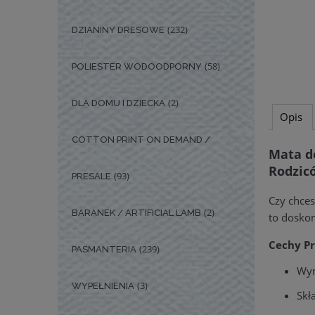
(232)
DZIANINY DRESOWE
(58)
POLIESTER WODOODPORNY
(2)
DLA DOMU I DZIECKA
Opis
COTTON PRINT ON DEMAND /
Mata do
Rodzic
(93)
PRESALE
Czy chce
(2)
BARANEK / ARTIFICIAL LAMB
to dosko
Cechy P
(239)
PASMANTERIA
Wym
(3)
WYPEŁNIENIA
Skł