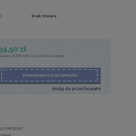
ć:
brak towaru
34,50 zł
zawiera 23.00% VAT, bez kosztów dostawy
POWIADOM O DOSTĘPNOŚCI
dodaj do przechowalni
AJ O PRODUKT
OPINIĘ