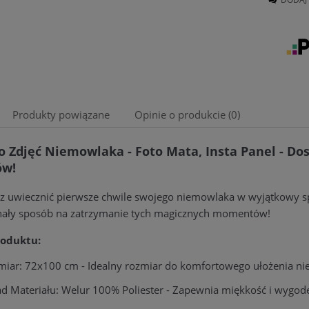
Produkty powiązane
Opinie o produkcie (0)
 Zdjęć Niemowlaka - Foto Mata, Insta Panel - Do
ów!
sz uwiecznić pierwsze chwile swojego niemowlaka w wyjątkowy s
nały sposób na zatrzymanie tych magicznych momentów!
roduktu:
iar: 72x100 cm - Idealny rozmiar do komfortowego ułożenia n
ad Materiału: Welur 100% Poliester - Zapewnia miękkość i wygodę 