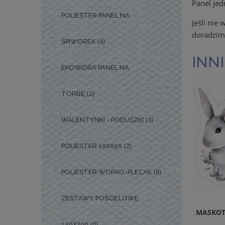
Panel jed
POLIESTER PANEL NA
Jeśli nie
doradzim
(4)
ŚPIWOREK
INNI
EKOSKÓRA PANEL NA
(2)
TORBĘ
(3)
WALENTYNKI - PODUSZKI
(2)
POLIESTER 100X50
(8)
POLIESTER WORKO-PLECAK
ZESTAWY POŚCIELOWE
MASKOT
(0)
140X200