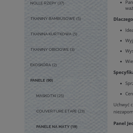
Pan
(37)
NOLLE RZEPY
waż
(5)
Dlaczeg
TKANINY BAMBUSOWE
Ide
(5)
TKANINA KURTKOWA
Wyj
(3)
TKANINY OBICIOWE
Wys
Wie
(2)
EKOSKÓRA
Specyfik
(90)
PANELE
Spr
Cen
(25)
MASKOTKI
Uchwyć c
(23)
niezapom
COUVERTURE ÉTAPE
Panel Je
(19)
PANELE NA MATY