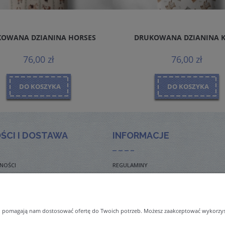
OWANA DZIANINA HORSES
DRUKOWANA DZIANINA 
76,00 zł
76,00 zł
DO KOSZYKA
DO KOSZYKA
ŚCI I DOSTAWA
INFORMACJE
NOŚCI
REGULAMINY
TO ZADAWANE PYTANIA
POLITYKA PRYWATNOŚCI
TAWY
ZWROTY I REKLAMACJE
 i pomagają nam dostosować ofertę do Twoich potrzeb. Możesz zaakceptować wykorzysta
NAL ORDERS & SHIPMENT