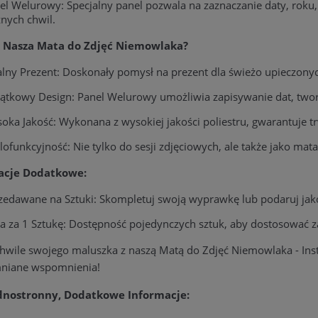
el Welurowy: Specjalny panel pozwala na zaznaczanie daty, roku,
nych chwil.
o Nasza Mata do Zdjęć Niemowlaka?
alny Prezent: Doskonały pomysł na prezent dla świeżo upieczony
ątkowy Design: Panel Welurowy umożliwia zapisywanie dat, twor
oka Jakość: Wykonana z wysokiej jakości poliestru, gwarantuje t
lofunkcyjność: Nie tylko do sesji zdjęciowych, ale także jako ma
acje Dodatkowe:
zedawane na Sztuki: Skompletuj swoją wyprawkę lub podaruj jak
a za 1 Sztukę: Dostępność pojedynczych sztuk, aby dostosować 
hwile swojego maluszka z naszą Matą do Zdjęć Niemowlaka - In
niane wspomnienia!
dnostronny, Dodatkowe Informacje: