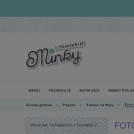
MENU
PROMOCJE
NOWOŚCI
MINKY POLA
fot
Strona główna
Panele
Panele na Maty
FOT
DRUK NA TKANINACH / TKANINY Z