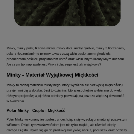
Minky, minky polar, tkanina minky, minky dots, minky gładkie, minky z tłoczeniami,
polar z tłoczeniami - te terminy towarzyszą wielu pasjonatom rękodzieła,
producentom pościeli, projektantom ubrań oraz wielu innym kreatywnym duszom.
Ale czym tak naprawdę jest Minky i dlaczego jest tak wyjątkowy?
Minky - Materiał Wyjątkowej Miękkości
Minky to rodzaj materiału tekstylnego, który wyróżnia się niezwykłą miękkością i
przyjemnością w dotyku. Jest to dzianina, która jest chętnie wybierana do wielu
różnych projektów, a jej różne odmiany pozwalają na jeszcze większą dowolność
w tworzeniu.
Polar Minky - Ciepło i Miękkość
Polar Minky wykonany jest poliestru, cechująca się wysoką gramaturą i puszystym
włóknem. Dzięki tym właściwościom jest nie tylko miękki, ale również ciepły,
dlatego często używa się go do produkcji kocyków, narzut, poduszek oraz odzieży