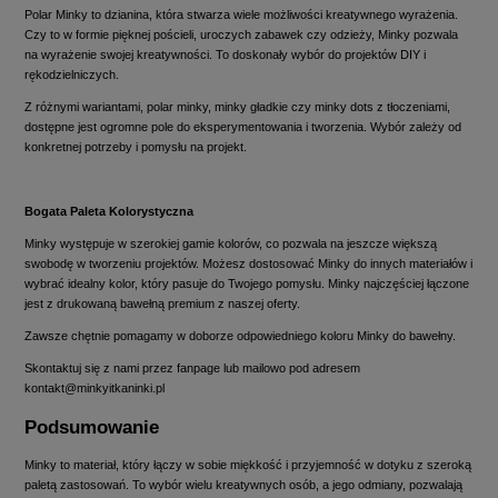
Polar Minky to dzianina, która stwarza wiele możliwości kreatywnego wyrażenia.
Czy to w formie pięknej pościeli, uroczych zabawek czy odzieży, Minky pozwala
na wyrażenie swojej kreatywności. To doskonały wybór do projektów DIY i
rękodzielniczych.
Z różnymi wariantami, polar minky, minky gładkie czy minky dots z tłoczeniami,
dostępne jest ogromne pole do eksperymentowania i tworzenia. Wybór zależy od
konkretnej potrzeby i pomysłu na projekt.
Bogata Paleta Kolorystyczna
Minky występuje w szerokiej gamie kolorów, co pozwala na jeszcze większą
swobodę w tworzeniu projektów. Możesz dostosować Minky do innych materiałów i
wybrać idealny kolor, który pasuje do Twojego pomysłu. Minky najczęściej łączone
jest z drukowaną bawełną premium z naszej oferty.
Zawsze chętnie pomagamy w doborze odpowiedniego koloru Minky do bawełny.
Skontaktuj się z nami przez fanpage lub mailowo pod adresem
kontakt
@minkyitkaninki.pl
Podsumowanie
Minky to materiał, który łączy w sobie miękkość i przyjemność w dotyku z szeroką
paletą zastosowań. To wybór wielu kreatywnych osób, a jego odmiany, pozwalają