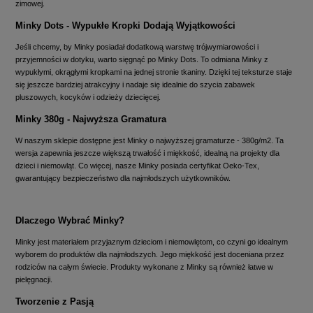
zimowej.
Minky Dots - Wypukłe Kropki Dodają Wyjątkowości
Jeśli chcemy, by Minky posiadał dodatkową warstwę trójwymiarowości i
przyjemności w dotyku, warto sięgnąć po Minky Dots. To odmiana Minky z
wypukłymi, okrągłymi kropkami na jednej stronie tkaniny. Dzięki tej teksturze staje
się jeszcze bardziej atrakcyjny i nadaje się idealnie do szycia zabawek
pluszowych, kocyków i odzieży dziecięcej.
Minky 380g - Najwyższa Gramatura
W naszym sklepie dostępne jest Minky o najwyższej gramaturze - 380g/m2. Ta
wersja zapewnia jeszcze większą trwałość i miękkość, idealną na projekty dla
dzieci i niemowląt. Co więcej, nasze Minky posiada certyfikat Oeko-Tex,
gwarantujący bezpieczeństwo dla najmłodszych użytkowników.
Dlaczego Wybrać Minky?
Minky jest materiałem przyjaznym dzieciom i niemowlętom, co czyni go idealnym
wyborem do produktów dla najmłodszych. Jego miękkość jest doceniana przez
rodziców na całym świecie. Produkty wykonane z Minky są również łatwe w
pielęgnacji.
Tworzenie z Pasją