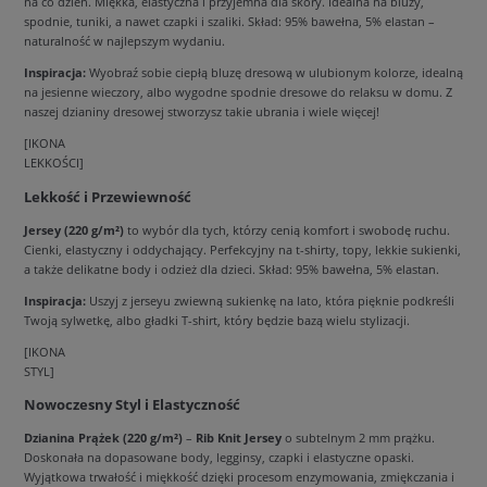
na co dzień. Miękka, elastyczna i przyjemna dla skóry. Idealna na bluzy,
spodnie, tuniki, a nawet czapki i szaliki. Skład: 95% bawełna, 5% elastan –
naturalność w najlepszym wydaniu.
Inspiracja:
Wyobraź sobie ciepłą bluzę dresową w ulubionym kolorze, idealną
na jesienne wieczory, albo wygodne spodnie dresowe do relaksu w domu. Z
naszej dzianiny dresowej stworzysz takie ubrania i wiele więcej!
[IKONA
LEKKOŚCI]
Lekkość i Przewiewność
Jersey (220 g/m²)
to wybór dla tych, którzy cenią komfort i swobodę ruchu.
Cienki, elastyczny i oddychający. Perfekcyjny na t-shirty, topy, lekkie sukienki,
a także delikatne body i odzież dla dzieci. Skład: 95% bawełna, 5% elastan.
Inspiracja:
Uszyj z jerseyu zwiewną sukienkę na lato, która pięknie podkreśli
Twoją sylwetkę, albo gładki T-shirt, który będzie bazą wielu stylizacji.
[IKONA
STYL]
Nowoczesny Styl i Elastyczność
Dzianina Prążek (220 g/m²)
–
Rib Knit Jersey
o subtelnym 2 mm prążku.
Doskonała na dopasowane body, legginsy, czapki i elastyczne opaski.
Wyjątkowa trwałość i miękkość dzięki procesom enzymowania, zmiękczania i