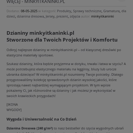
WIĘCEJ - MINKYITKANINKI.PL
Dodano:
08-05-2025
w kategorii:
Produkty
,
Sprawy techniczne
,
Gramatura
,
dla
dzieci
,
dzianina dresowa
,
Jersey
,
prezent
,
zdjęcia
autor:
minkyitkaninki
Dzianiny minkyitkaninki.pl
Stworzone dla Twoich Projektów i Komfortu
Odkryj najlepsze dzianiny w minkyitkaninki.pl – od klasycznej dresówki po
elastyczne materiały sportowe.
Szukasz dzianiny, która będzie przyjemna w dotyku, trwała i łatwa w szyciu? A
może potrzebujesz elastycznego materiału na legginsy, bluzy lub urocze
ubranka dziecięce? W minkyitkaninki.pl rozumiemy Twoje potrzeby. Dlatego
przygotowaliśmy kolekcję sprawdzonych dzianin wysokiej jakości, które
sprostają nawet najbardziej wymagającym projektom. W tym wpisie
pokażemy Ci, jak różnorodne są dzianiny i jak możesz je wykorzystać w
swoich krawieckich przygodach!
[IKONA
WYGODY]
Wygoda i Uniwersalność na Co Dzień
Dzianina Dresowa (240 g/m²)
to nasz bestseller do szycia wygodnych ubrań