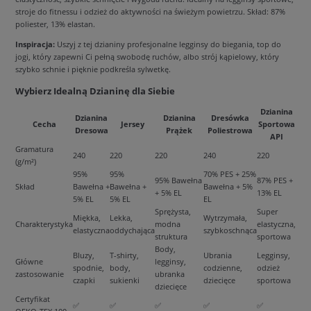
stroje do fitnessu i odzież do aktywności na świeżym powietrzu. Skład: 87%
poliester, 13% elastan.
Inspiracja:
Uszyj z tej dzianiny profesjonalne legginsy do biegania, top do
jogi, który zapewni Ci pełną swobodę ruchów, albo strój kąpielowy, który
szybko schnie i pięknie podkreśla sylwetkę.
Wybierz Idealną Dzianinę dla Siebie
Dzianina
Dzianina
Dzianina
Dresówka
Cecha
Jersey
Sportowa
Dresowa
Prążek
Poliestrowa
API
Gramatura
240
220
220
240
220
(g/m²)
95%
95%
70% PES + 25%
95% Bawełna
87% PES +
Skład
Bawełna +
Bawełna +
Bawełna + 5%
+ 5% EL
13% EL
5% EL
5% EL
EL
Sprężysta,
Super
Miękka,
Lekka,
Wytrzymała,
Charakterystyka
modna
elastyczna,
elastyczna
oddychająca
szybkoschnąca
struktura
sportowa
Body,
Bluzy,
T-shirty,
Ubrania
Legginsy,
Główne
legginsy,
spodnie,
body,
codzienne,
odzież
zastosowanie
ubranka
czapki
sukienki
dziecięce
sportowa
dziecięce
Certyfikat
✅
✅
✅
✅
✅