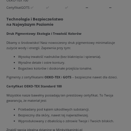
OEKO-TEX 100
CertyfikatGOTS
✅
✅
✅
➖
➖
Technologia i Bezpieczeństwo
na Najwyższym Poziomie
Druk Pigmentowy: Ekologia i Trwałość Kolorów
Dbamy o środowisko! Nasz nowoczesny druk pigmentowy minimalizuje
zużycie wody i energii. Zapewnia przy tym:
Wysoką trwałość nadruków (bez blaknięcia i spierania).
Wyraźne detale i ostre kontury.
Bogactwo kolorów i doskonałe przejścia tonalne.
Pigmenty z certyfikatami
OEKO-TEX
i
GOTS
– bezpieczne nawet dla dzieci.
Certyfikat OEKO-TEX Standard 100
Wszystkie nasze bawełny posiadają ten prestiżowy certyfikat. To Twoja
gwarancja, że materiał jest:
Przebadany pod kątem szkodliwych substancji.
Bezpieczny dla skóry, nawet tej najwrażliwszej.
Wyprodukowany z dbałością o zdrowie Twoje i Twoich bliskich.
Znajdź swoją idealną dzianinę w Minkyitkaninki.pl