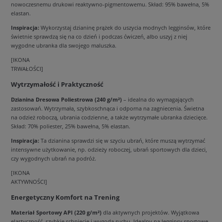
nowoczesnemu drukowi reaktywno-pigmentowemu. Skład: 95% bawełna, 5%
elastan.
Inspiracja:
Wykorzystaj dzianinę prążek do uszycia modnych legginsów, które
świetnie sprawdzą się na co dzień i podczas ćwiczeń, albo uszyj z niej
wygodne ubranka dla swojego maluszka.
[IKONA
TRWAŁOŚCI]
Wytrzymałość i Praktyczność
Dzianina Dresowa Poliestrowa (240 g/m²)
– idealna do wymagających
zastosowań. Wytrzymała, szybkoschnąca i odporna na zagniecenia. Świetna
na odzież roboczą, ubrania codzienne, a także wytrzymałe ubranka dziecięce.
Skład: 70% poliester, 25% bawełna, 5% elastan.
Inspiracja:
Ta dzianina sprawdzi się w szyciu ubrań, które muszą wytrzymać
intensywne użytkowanie, np. odzieży roboczej, ubrań sportowych dla dzieci,
czy wygodnych ubrań na podróż.
[IKONA
AKTYWNOŚCI]
Energetyczny Komfort na Trening
Materiał Sportowy API (220 g/m²)
dla aktywnych projektów. Wyjątkowa
elastyczność, szybkie schnięcie i wygoda ruchu. Idealny na legginsy sportowe,