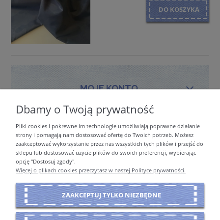
DO KOSZYKA
MOJE KONTO
Dbamy o Twoją prywatność
Pliki cookies i pokrewne im technologie umożliwiają poprawne działanie
PŁATNOŚCI I DOSTAWA
strony i pomagają nam dostosować ofertę do Twoich potrzeb. Możesz
zaakceptować wykorzystanie przez nas wszystkich tych plików i przejść do
sklepu lub dostosować użycie plików do swoich preferencji, wybierając
opcję "Dostosuj zgody".
INFORMACJE
Więcej o plikach cookies przeczytasz w naszej Polityce prywatności.
ZAAKCEPTUJ TYLKO NIEZBĘDNE
O NAS