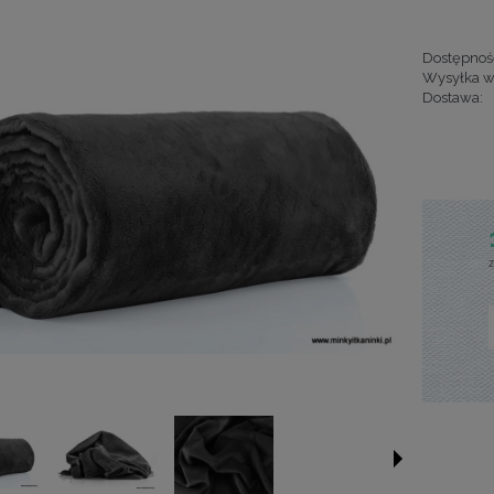
Dostępnoś
Wysyłka w
Dostawa:
Cena nie za
kosztów pła