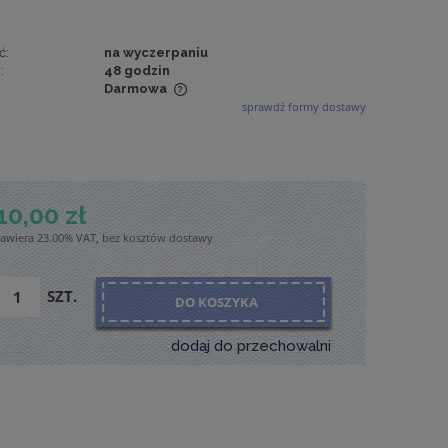
ć:
na wyczerpaniu
:
48 godzin
Darmowa
sprawdź formy dostawy
wiera ewentualnych
tności
10,00 zł
zawiera 23.00% VAT, bez kosztów dostawy
SZT.
DO KOSZYKA
dodaj do przechowalni