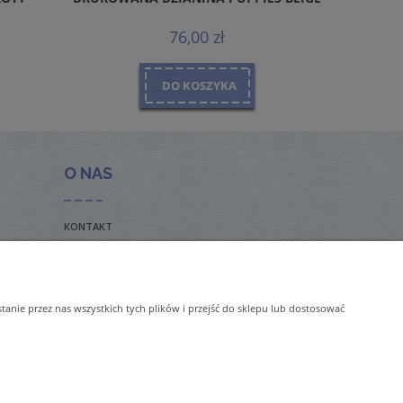
76,00 zł
DO KOSZYKA
O NAS
KONTAKT
BLOG
nie przez nas wszystkich tych plików i przejść do sklepu lub dostosować