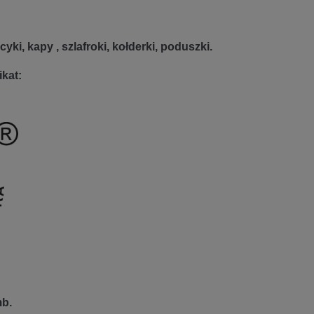
ki, kapy , szlafroki, kołderki, poduszki.
ikat:
mb.