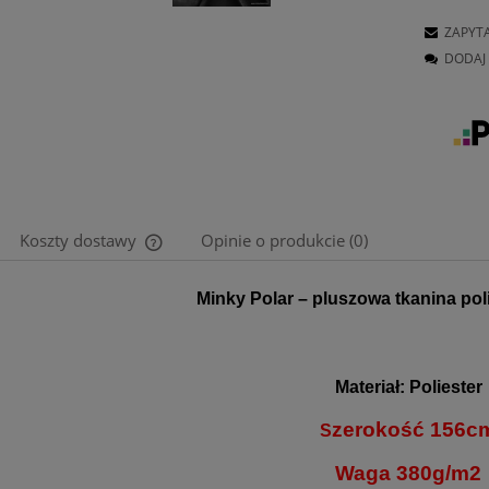
ZAPYT
DODAJ 
Koszty dostawy
Opinie o produkcie (0)
Cena nie zawiera ewentualnych kosztów
Minky Polar – pluszowa tkanina pol
płatności
Materiał: Poliester
zerokość 156c
S
Waga 380g/m2