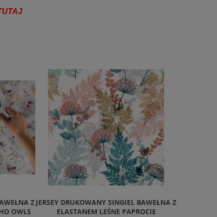
TUTAJ
BAWEŁNA Z
JERSEY DRUKOWANY SINGIEL BAWEŁNA Z
DRUKOW
OHO OWLS
ELASTANEM LEŚNE PAPROCIE
WOR