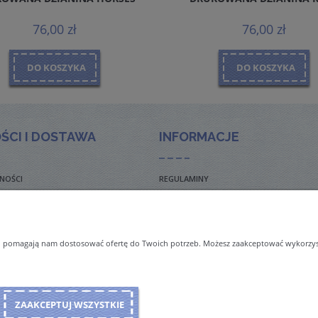
76,00 zł
76,00 zł
DO KOSZYKA
DO KOSZYKA
ŚCI I DOSTAWA
INFORMACJE
NOŚCI
REGULAMINY
TO ZADAWANE PYTANIA
POLITYKA PRYWATNOŚCI
TAWY
ZWROTY I REKLAMACJE
 i pomagają nam dostosować ofertę do Twoich potrzeb. Możesz zaakceptować wykorzysta
NAL ORDERS & SHIPMENT
ZAAKCEPTUJ WSZYSTKIE
Sklep internetowy Shoper Premium