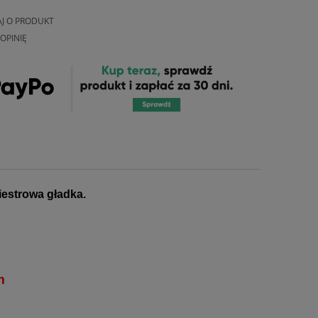
AJ O PRODUKT
OPINIĘ
iestrowa gładka.
m