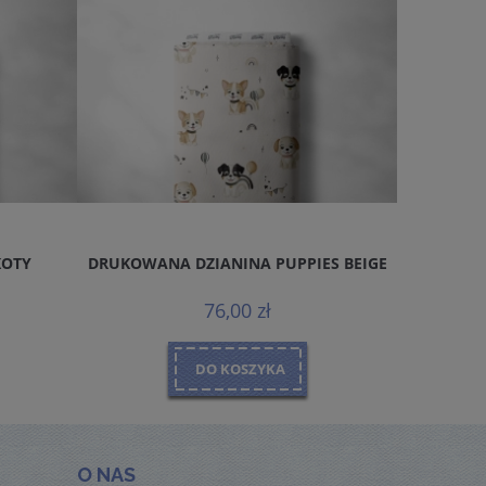
KOTY
DRUKOWANA DZIANINA PUPPIES BEIGE
DRUKOWA
76,00 zł
DO KOSZYKA
O NAS