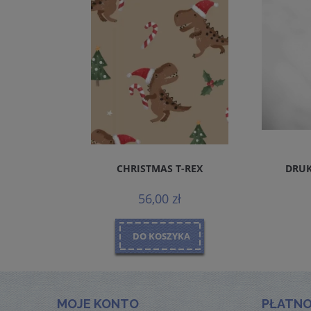
REMIUM
CHRISTMAS T-REX
DRUK
MALS
56,00 zł
DO KOSZYKA
MOJE KONTO
PŁATNO