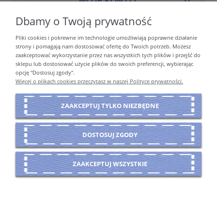
MOJE KONTO
Dbamy o Twoją prywatność
Pliki cookies i pokrewne im technologie umożliwiają poprawne działanie
PŁATNOŚCI I DOSTAWA
strony i pomagają nam dostosować ofertę do Twoich potrzeb. Możesz
zaakceptować wykorzystanie przez nas wszystkich tych plików i przejść do
sklepu lub dostosować użycie plików do swoich preferencji, wybierając
opcję "Dostosuj zgody".
INFORMACJE
Więcej o plikach cookies przeczytasz w naszej Polityce prywatności.
ZAAKCEPTUJ TYLKO NIEZBĘDNE
O NAS
DOSTOSUJ ZGODY
POKAŻ PEŁNĄ WERSJĘ STRONY
ZAAKCEPTUJ WSZYSTKIE
Sklep internetowy Shoper Premium