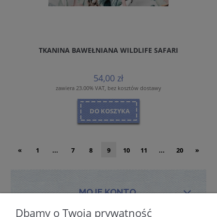
TKANINA BAWEŁNIANA WILDLIFE SAFARI
54,00 zł
zawiera 23.00% VAT, bez kosztów dostawy
DO KOSZYKA
«
1
...
7
8
9
10
11
...
20
»
MOJE KONTO
Dbamy o Twoją prywatność